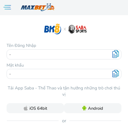
Tên Đăng Nhập
Mật khẩu
Tải App Saba - Thể Thao và tận hưởng những trò chơi thú
vị
iOS 64bit
Android
or