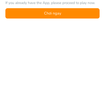
If you already have the App, please proceed to play now.
Chơi ngay